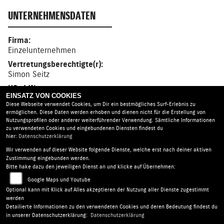
UNTERNEHMENSDATEN
Firma:
Einzelunternehmen
Vertretungsberechtigte(r):
Simon Seitz
USt-IdNr.:
EINSATZ VON COOKIES
DE269632330
Diese Webseite verwendet Cookies, um Dir ein bestmögliches Surf-Erlebnis zu
ermöglichen. Diese Daten werden erhoben und dienen nicht für die Erstellung von
Nutzungsprofilen oder anderer weiterführender Verwendung. Sämtliche Informationen
zu verwendeten Cookies und eingebundenen Diensten findest du
hier:
Datenschutzerklärung
Wir verwenden auf dieser Website folgende Dienste, welche erst nach deiner aktiven
Simon's Bike Shop |
Schillerstraße 48 | 73312
Zustimmung eingebunden werden.
Geislingen | Deutschland
Bitte hake dazu den jeweiligen Dienst an und klicke auf Übernehmen:
AGB
|
Impressum
|
Datenschutz
|
Disclaimer
|
Google Maps und Youtube
Barrierefreiheit
|
Batterieverordnung
Optional kann mit Klick auf Alles akzeptieren der Nutzung aller Dienste zugestimmt
werden
Detailierte Informationen zu den verwendeten Cookies und deren Bedeutung findest du
Folgen Sie uns
in unserer Datenschutzerklärung:
Datenschutzerklärung